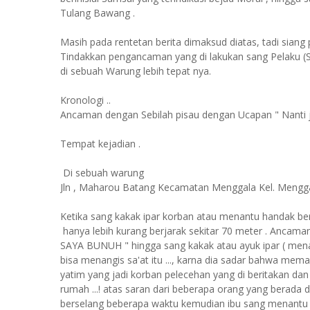
Tulang Bawang .
Masih pada rentetan berita dimaksud diatas, tadi siang pa
Tindakkan pengancaman yang di lakukan sang Pelaku (S
di sebuah Warung lebih tepat nya.
Kronologi ..
Ancaman dengan Sebilah pisau dengan Ucapan " Nanti
Tempat kejadian .
Di sebuah warung
Jln , Maharou Batang Kecamatan Menggala Kel. Meng
Ketika sang kakak ipar korban atau menantu handak be
hanya lebih kurang berjarak sekitar 70 meter . Anc
SAYA BUNUH " hingga sang kakak atau ayuk ipar ( mena
bisa menangis sa'at itu ..., karna dia sadar bahwa mem
yatim yang jadi korban pelecehan yang di beritakan dan 
rumah ...! atas saran dari beberapa orang yang berada di
berselang beberapa waktu kemudian ibu sang menantu a