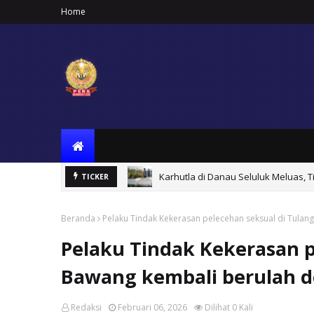
Home
Karhutla di Danau Seluluk Meluas,
TICKER
Beranda
Pelaku Tindak Kekerasan pelecehan seksual di Tula
Pelaku Tindak Kekerasan p
Bawang kembali berulah d
Redaksi
Februari 06, 2026
Dilihat
0
Kali