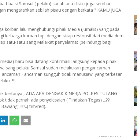
ba-tiba si Samsul ( pelaku) sudah ada disitu juga sembari
an mengarahkan sebilah pisau dengan berkata " KAMU JUGA
a korban lalu menghubungi pihak Media (Jurnalis) yang pada
ngi keluarga korban tapi dengan sikap resfonsif dari media demi
gap satu-satu sang Malaikat penyelamat (pelindung) bagi
 (media) baru bisa datang konfirmasi langsung kepada pihak
ahwa sang pelaku Samsul sudah melakukan pengancaman
 ancaman - ancaman sungguh tidak manusiawi yang terkesan
laku. !!!
Banyak bertanya , ADA APA DENGAK KINERJA POLRES TULANG
ok tidak pernah ada penyelesaian ( Tindakan Tegas) ...??!
awang ..!!!?..( tim/red).