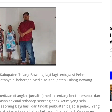
K
m
abupaten Tulang Bawang, lagi-lagi terduga si Pelaku
beritanya di beberapa Media se Kabupaten Tulang Bawang
itaan di angkat Jurnalis ( media) tentang berita tersebut dan
asan sexsual terhadap seorang anak Yatim yang selalu
eorang Bayi hasil dari tindak perbuatan bejad si pelaku Yang
a'at ini masih saja bebas keliyaran ( berulah ) di Kabupaten