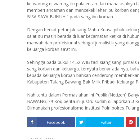
ke warung di warung itu pula entah dari mana asalnya ti
memberi ancaman dan mencekek leher ibu korban deng
BISA SAYA BUNUH " pada sang ibu korban .
Dengan berkat petunjuk sang Maha Kuasa pihak keluarg
sa'at itu masih berada di luar kecamatan ketika di hubu
marwah dan profeisional sebagai jurnalistik yang diang
keluarga korban sa'at ini,
Sehingga pada pukul 14.52 WIB tadi siang sang jurnalis
sang korban dan keluarga, ternyata benar ada nya, b
kepada keluarga korban bahkan cenderung memberikan
Kabupaten Tulang Bawang Bak Milik Pribadi Keluarga Pe
Nah tentu dalam Permaslahan ini Publik (Netizen) 
BAWANG. ??! Koq berita ini justru sudah di laporkan ..! K
Dimanakah profesionalisme Institusi Polri polres Tulang B
Facebook
Twitter