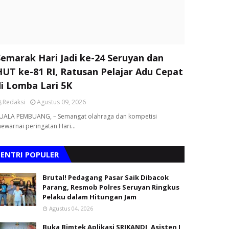
Semarak Hari Jadi ke-24 Seruyan dan
HUT ke-81 RI, Ratusan Pelajar Adu Cepat
di Lomba Lari 5K
Redaksi
Agustus 09, 2026
UALA PEMBUANG, – Semangat olahraga dan kompetisi
ewarnai peringatan Hari…
ENTRI POPULER
Brutal! Pedagang Pasar Saik Dibacok
Parang, Resmob Polres Seruyan Ringkus
Pelaku dalam Hitungan Jam
Agustus 04, 2026
Buka Bimtek Aplikasi SRIKANDI, Asisten I