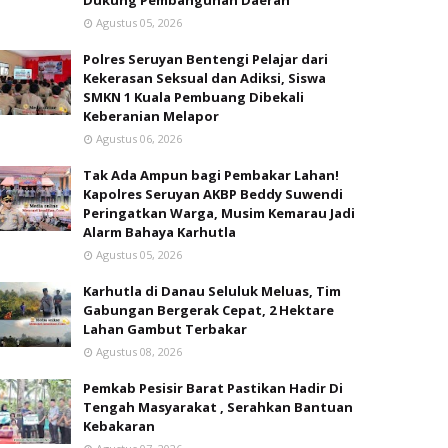
Dukung Pembangunan Daerah
Agustus 05, 2026
Polres Seruyan Bentengi Pelajar dari
Kekerasan Seksual dan Adiksi, Siswa
SMKN 1 Kuala Pembuang Dibekali
Keberanian Melapor
Agustus 06, 2026
Tak Ada Ampun bagi Pembakar Lahan!
Kapolres Seruyan AKBP Beddy Suwendi
Peringatkan Warga, Musim Kemarau Jadi
Alarm Bahaya Karhutla
Agustus 05, 2026
Karhutla di Danau Seluluk Meluas, Tim
Gabungan Bergerak Cepat, 2 Hektare
Lahan Gambut Terbakar
Agustus 08, 2026
Pemkab Pesisir Barat Pastikan Hadir Di
Tengah Masyarakat , Serahkan Bantuan
Kebakaran