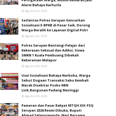
Peringatkan Warga, Musim Kemarau Jadi
Alarm Bahaya Karhutla
Agustus 05, 2026
Satlantas Polres Seruyan Gencarkan
Sosialisasi E-BPKB di Pasar Saik, Dorong
Warga Beralih ke Layanan Digital Polri
Agustus 02, 2026
Polres Seruyan Bentengi Pelajar dari
Kekerasan Seksual dan Adiksi, Siswa
SMKN 1 Kuala Pembuang Dibekali
Keberanian Melapor
Agustus 06, 2026
Usai Sosialisasi Bahaya Narkoba, Warga
Sebut Dugaan Transaksi Sabu Kembali
Marak Disekitar Posko KBN
Link.Bangunan Padang Matinggi
Agustus 05, 2026
Pameran dan Pasar Rakyat MTQH XIX-FSQ
Seruyan 2026 Resmi Dibuka, Bupati
Ahmad Selanorwanda: Mari Bersama