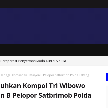
Beroperasi, Penyertaan Modal Dinilai Sia-Sia
 sebagai Komandan Batalyon B Pelopor Satbrimob Polda Kalteng
kuhkan Kompol Tri Wibowo
n B Pelopor Satbrimob Polda