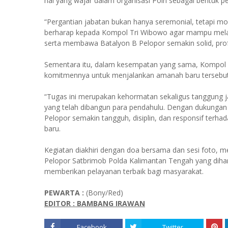
hal yang wajar dalam organisasi Polri sebagai bentuk p
“Pergantian jabatan bukan hanya seremonial, tetapi
berharap kepada Kompol Tri Wibowo agar mampu melanj
serta membawa Batalyon B Pelopor semakin solid, profe
Sementara itu, dalam kesempatan yang sama, Kompol Tr
komitmennya untuk menjalankan amanah baru tersebut
“Tugas ini merupakan kehormatan sekaligus tanggung
yang telah dibangun para pendahulu. Dengan dukungan 
Pelopor semakin tangguh, disiplin, dan responsif terh
baru.
Kegiatan diakhiri dengan doa bersama dan sesi foto, 
Pelopor Satbrimob Polda Kalimantan Tengah yang diha
memberikan pelayanan terbaik bagi masyarakat.
PEWARTA :
(Bony/Red)
EDITOR : BAMBANG IRAWAN
Facebook
Twitter