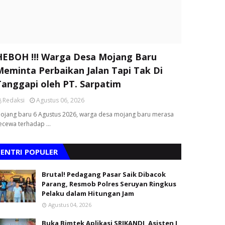
HEBOH !!! Warga Desa Mojang Baru
Meminta Perbaikan Jalan Tapi Tak Di
Tanggapi oleh PT. Sarpatim
Redaksi
Agustus 06, 2026
ojang baru 6 Agustus 2026, warga desa mojang baru merasa
ecewa terhadap …
ENTRI POPULER
Brutal! Pedagang Pasar Saik Dibacok
Parang, Resmob Polres Seruyan Ringkus
Pelaku dalam Hitungan Jam
Agustus 04, 2026
Buka Bimtek Aplikasi SRIKANDI, Asisten I