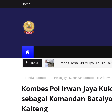
Home
Bumdes Desa Giri Mulyo Diduga Tak 
TICKER
Beranda
Kombes Pol Irwan Jaya Kukuhkan Kompol Tri Wibowo
Kombes Pol Irwan Jaya Ku
sebagai Komandan Batalyo
Kalteng