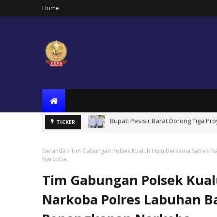
Home
Bumdes Desa Giri Mulyo Diduga Tak 
TICKER
Beranda
Tim Gabungan Polsek Kualuh Hulu Bersama Satres N
Narkoba.
Tim Gabungan Polsek Kual
Narkoba Polres Labuhan B