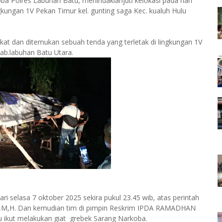
a Polres Labuhan Batu, menindaklanjuti kelokasi pada hari
ingkungan 1V Pekan Timur kel. gunting saga Kec. kualuh Hulu
akat dan ditemukan sebuah tenda yang terletak di lingkungan 1V
Kab.labuhan Batu Utara.
ri selasa 7 oktober 2025 sekira pukul 23.45 wib, atas perintah
,H. Dan kemudian tim di pimpin Reskrim IPDA RAMADHAN
tu ikut melakukan giat grebek Sarang Narkoba.