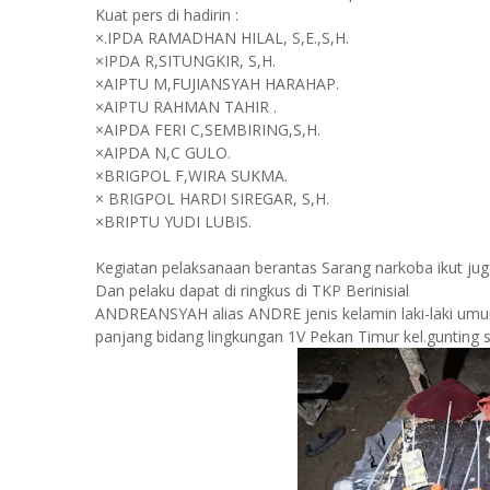
Kuat pers di hadirin :
×.IPDA RAMADHAN HILAL, S,E.,S,H.
×IPDA R,SITUNGKIR, S,H.
×AIPTU M,FUJIANSYAH HARAHAP.
×AIPTU RAHMAN TAHIR .
×AIPDA FERI C,SEMBIRING,S,H.
×AIPDA N,C GULO.
×BRIGPOL F,WIRA SUKMA.
× BRIGPOL HARDI SIREGAR, S,H.
×BRIPTU YUDI LUBIS.
Kegiatan pelaksanaan berantas Sarang narkoba ikut 
Dan pelaku dapat di ringkus di TKP Berinisial
ANDREANSYAH alias ANDRE jenis kelamin laki-laki umu
panjang bidang lingkungan 1V Pekan Timur kel.gunting 