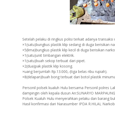
Setelah pelaku di ringkus polisi terkait adanya transak
×1(satu)bungkus plastik klip sedang di duga berisikan n
×5(lima)bungkus plastik klip kecil di duga berisikan nar
×1(satu)unit timbangan elektrik.
×1(satu)buah sekop terbuat dari pipet.
×2(dua)pak plastik klip kosong.
×uang berjumlah Rp.13.000,-(tiga belas ribu rupiah).
×8(delapan)buah bong terbuat dari botol plastik minum
Personil polsek kualuh Hulu bersama Personil polres 
dampingin oleh kepala dusun An:SUNARYO MARPAUN
Polsek Kualuh Hulu menyerahkan pelaku dan barang buk
Hasil konfirmasi dari Narasumber IPDA R.HILAL Narko