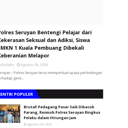
Polres Seruyan Bentengi Pelajar dari
Kekerasan Seksual dan Adiksi, Siswa
SMKN 1 Kuala Pembuang Dibekali
Keberanian Melapor
Redaksi
Agustus 06, 2026
eruyan – Polres Seruyan terus memperkuat upaya perlindungan
erhadap gene…
ENTRI POPULER
Brutal! Pedagang Pasar Saik Dibacok
Parang, Resmob Polres Seruyan Ringkus
Pelaku dalam Hitungan Jam
Agustus 04, 2026