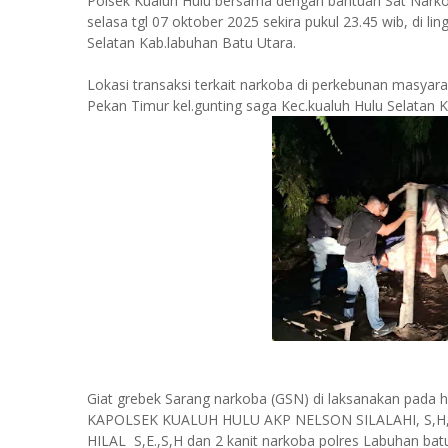
Polsek Kualuh Hulu bersama dengan bantuan Sat Narkob
selasa tgl 07 oktober 2025 sekira pukul 23.45 wib, di l
Selatan Kab.labuhan Batu Utara.
Lokasi transaksi terkait narkoba di perkebunan masyar
Pekan Timur kel.gunting saga Kec.kualuh Hulu Selatan 
Giat grebek Sarang narkoba (GSN) di laksanakan pada ha
KAPOLSEK KUALUH HULU AKP NELSON SILALAHI, S,H,M
HILAL S,E.,S,H dan 2 kanit narkoba polres Labuhan ba