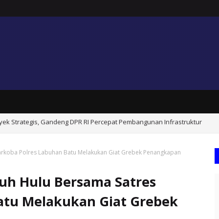
Beroperasi, Penyertaan Modal Dinilai Sia-Sia
arkoba Polres Labuhan Batu Melakukan Giat Grebek Penangkapan
uh Hulu Bersama Satres
atu Melakukan Giat Grebek