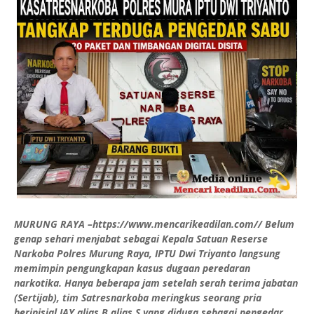
MURUNG RAYA –https://www.mencarikeadilan.com// Belum
genap sehari menjabat sebagai Kepala Satuan Reserse
Narkoba Polres Murung Raya, IPTU Dwi Triyanto langsung
memimpin pengungkapan kasus dugaan peredaran
narkotika. Hanya beberapa jam setelah serah terima jabatan
(Sertijab), tim Satresnarkoba meringkus seorang pria
berinisial IAY alias B alias S yang diduga sebagai pengedar