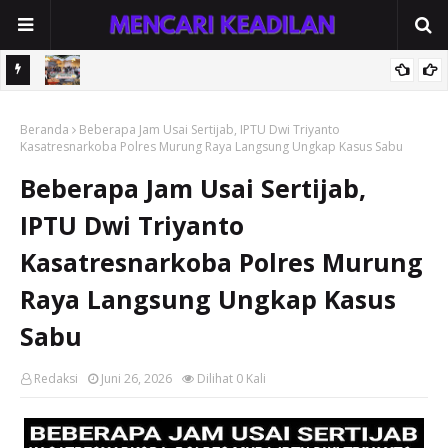
an Tapi
Pameran dan Pasar Rakyat MTQH XIX-FSQ Seruyan 2026 Resmi
Beranda
Dibuka, Bupati Ahmad Selanorwanda: Mari Bersama Berkarya
Beberapa Jam Usai Sertijab, IPTU Dwi Triyanto
Kasatresnarkoba Polres Murung Raya Langsung Ungkap Kasus Sabu
untuk Seruyan Sejahtera
Beberapa Jam Usai Sertijab,
IPTU Dwi Triyanto
Kasatresnarkoba Polres Murung
Raya Langsung Ungkap Kasus
Sabu
Redaksi
Juni 26, 2026
Dilihat
0
Kali