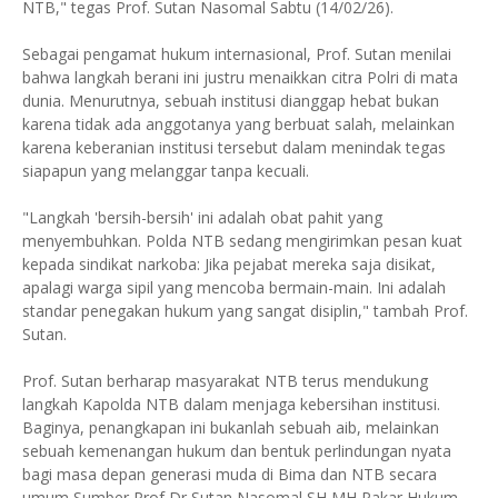
NTB," tegas Prof. Sutan Nasomal Sabtu (14/02/26).
Sebagai pengamat hukum internasional, Prof. Sutan menilai
bahwa langkah berani ini justru menaikkan citra Polri di mata
dunia. Menurutnya, sebuah institusi dianggap hebat bukan
karena tidak ada anggotanya yang berbuat salah, melainkan
karena keberanian institusi tersebut dalam menindak tegas
siapapun yang melanggar tanpa kecuali.
"Langkah 'bersih-bersih' ini adalah obat pahit yang
menyembuhkan. Polda NTB sedang mengirimkan pesan kuat
kepada sindikat narkoba: Jika pejabat mereka saja disikat,
apalagi warga sipil yang mencoba bermain-main. Ini adalah
standar penegakan hukum yang sangat disiplin," tambah Prof.
Sutan.
Prof. Sutan berharap masyarakat NTB terus mendukung
langkah Kapolda NTB dalam menjaga kebersihan institusi.
Baginya, penangkapan ini bukanlah sebuah aib, melainkan
sebuah kemenangan hukum dan bentuk perlindungan nyata
bagi masa depan generasi muda di Bima dan NTB secara
umum Sumber Prof Dr Sutan Nasomal SH MH Pakar Hukum