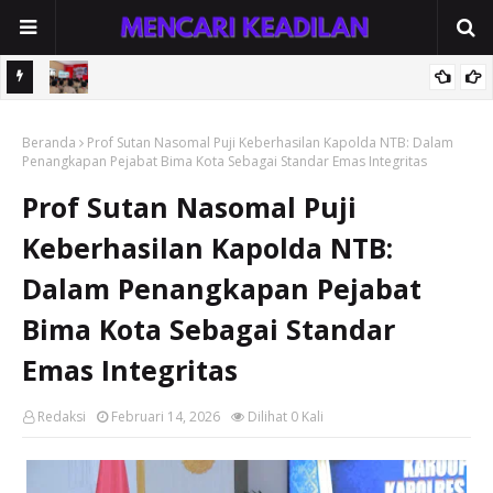
Resmi
Polres Seruyan Bentengi Pelajar dari Kekerasan Seksual dan
arya
Beranda
Adiksi, Siswa SMKN 1 Kuala Pembuang Dibekali Keberanian
Prof Sutan Nasomal Puji Keberhasilan Kapolda NTB: Dalam
Penangkapan Pejabat Bima Kota Sebagai Standar Emas Integritas
Melapor
Prof Sutan Nasomal Puji
Keberhasilan Kapolda NTB:
Dalam Penangkapan Pejabat
Bima Kota Sebagai Standar
Emas Integritas
Redaksi
Februari 14, 2026
Dilihat
0
Kali