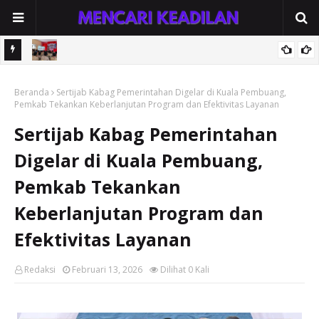
Resmi
Polres Seruyan Bentengi Pelajar dari Kekerasan Seksual dan
arya
Beranda
Adiksi, Siswa SMKN 1 Kuala Pembuang Dibekali Keberanian
Sertijab Kabag Pemerintahan Digelar di Kuala Pembuang,
Pemkab Tekankan Keberlanjutan Program dan Efektivitas Layanan
Melapor
Sertijab Kabag Pemerintahan
Digelar di Kuala Pembuang,
Pemkab Tekankan
Keberlanjutan Program dan
Efektivitas Layanan
Redaksi
Februari 13, 2026
Dilihat
0
Kali