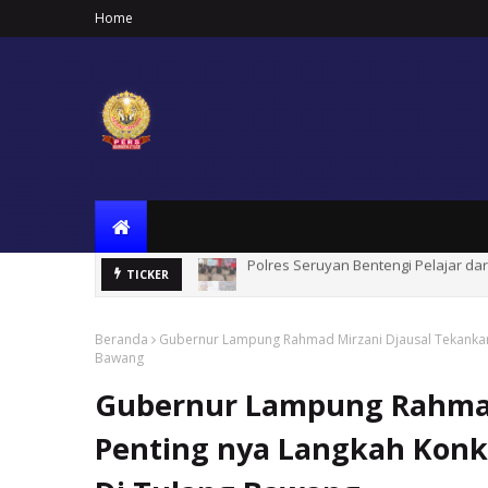
Home
Hari Jadi ke-24 Seruyan, Bupati A
TICKER
Beranda
Gubernur Lampung Rahmad Mirzani Djausal Tekankan
Bawang
Gubernur Lampung Rahmad
Penting nya Langkah Konk