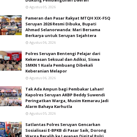
Dukung Pembangunan Daerah
Agustus 05, 2026
Pameran dan Pasar Rakyat MTQH XIX-FSQ
Seruyan 2026 Resmi Dibuka, Bupati
Ahmad Selanorwanda: Mari Bersama
Berkarya untuk Seruyan Sejahtera
Agustus 06, 2026
Polres Seruyan Bentengi Pelajar dari
Kekerasan Seksual dan Adiksi, Siswa
SMKN 1 Kuala Pembuang Dibekali
Keberanian Melapor
Agustus 06, 2026
Tak Ada Ampun bagi Pembakar Lahan!
Kapolres Seruyan AKBP Beddy Suwendi
Peringatkan Warga, Musim Kemarau Jadi
Alarm Bahaya Karhutla
Agustus 05, 2026
Satlantas Polres Seruyan Gencarkan
Sosialisasi E-BPKB di Pasar Saik, Dorong
Warga Beralih ke Layanan Digital Polri