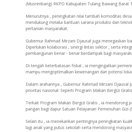
(Musrenbang) RKPD Kabupaten Tulang Bawang Barat Ta
Menurutnya , peningkatan nilai tambah komoditas des
mendukung melalui bantuan sarana produksi dan teknolo
pertanian masyarakat.
Gubernur Rahmad Mirzani Djausal juga menegaskan bahw
Diperlukan kolaborasi , sinergi lintas sektor , serta i
pembangunan benar - benar berdampak bagi masyaraka
Di tengah keterbatasan fiskal , ia mengingatkan pemer
mampu mengoptimalkan kewenangan dan potensi lokal se
Dalam arahannya , Gubernur Rahmad Mirzani Djausal 
prioritas nasional. Seperti Program Makan Bergizi Grati
Terkait Program Makan Bergizi Gratis , ia mendorong
pangan bagi dapur Satuan Pelayanan Pemenuhan Gizi (S
Selain itu , ia menekankan pentingnya peningkatan ku
lagi anak yang putus sekolah serta mendorong masyar