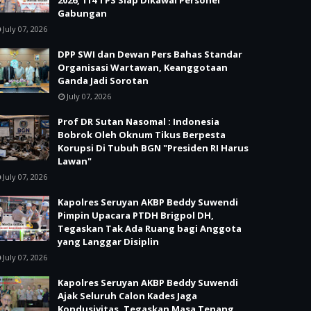
2026, 114 TPS Siap Dikawal Personel
Gabungan
July 07, 2026
DPP SWI dan Dewan Pers Bahas Standar
Organisasi Wartawan, Keanggotaan
Ganda Jadi Sorotan
July 07, 2026
Prof DR Sutan Nasomal : Indonesia
Bobrok Oleh Oknum Tikus Berpesta
Korupsi Di Tubuh BGN "Presiden RI Harus
Lawan"
July 07, 2026
Kapolres Seruyan AKBP Beddy Suwendi
Pimpin Upacara PTDH Brigpol DH,
Tegaskan Tak Ada Ruang bagi Anggota
yang Langgar Disiplin
July 07, 2026
Kapolres Seruyan AKBP Beddy Suwendi
Ajak Seluruh Calon Kades Jaga
Kondusivitas, Tegaskan Masa Tenang