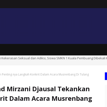
hmad Selanorwanda Serukan Kolaborasi Wujudkan Daerah yang Lebih Sejah
 Penting nya Langkah Konkrit Dalam Acara Musrenbang Di Tulang
 Mirzani Djausal Tekankan
rit Dalam Acara Musrenbang