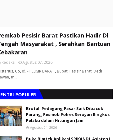
Pemkab Pesisir Barat Pastikan Hadir Di
Tengah Masyarakat , Serahkan Bantuan
Kebakaran
Redaksi
Agustus 07, 2026
isterius, Co, id, - PESISIR BARAT , Bupati Pesisir Barat, Dedi
rawan, m…
ENTRI POPULER
Brutal! Pedagang Pasar Saik Dibacok
Parang, Resmob Polres Seruyan Ringkus
Pelaku dalam Hitungan Jam
Agustus 04, 2026
Buka Bimtek Aplikasi SRIKANDI, Asisten I