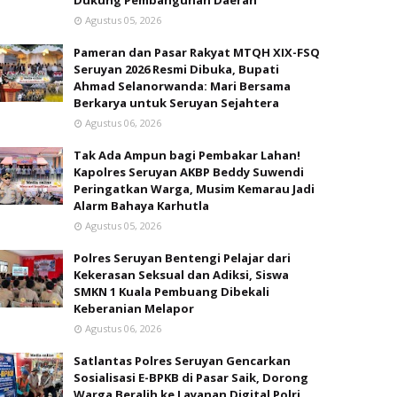
Dukung Pembangunan Daerah
Agustus 05, 2026
Pameran dan Pasar Rakyat MTQH XIX-FSQ
Seruyan 2026 Resmi Dibuka, Bupati
Ahmad Selanorwanda: Mari Bersama
Berkarya untuk Seruyan Sejahtera
Agustus 06, 2026
Tak Ada Ampun bagi Pembakar Lahan!
Kapolres Seruyan AKBP Beddy Suwendi
Peringatkan Warga, Musim Kemarau Jadi
Alarm Bahaya Karhutla
Agustus 05, 2026
Polres Seruyan Bentengi Pelajar dari
Kekerasan Seksual dan Adiksi, Siswa
SMKN 1 Kuala Pembuang Dibekali
Keberanian Melapor
Agustus 06, 2026
Satlantas Polres Seruyan Gencarkan
Sosialisasi E-BPKB di Pasar Saik, Dorong
Warga Beralih ke Layanan Digital Polri