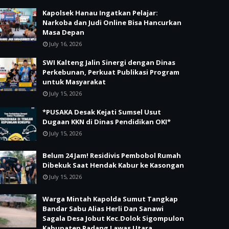
Kapolsek Hanau Ingatkan Pelajar:
Narkoba dan Judi Online Bisa Hancurkan
Masa Depan
July 16, 2026
SWI Kalteng Jalin Sinergi dengan Dinas
Perkebunan, Perkuat Publikasi Program
untuk Masyarakat
July 15, 2026
*PUSAKA Desak Kejati Sumsel Usut
Dugaan KKN di Dinas Pendidikan OKI*
July 15, 2026
Belum 24 Jam! Residivis Pembobol Rumah
Dibekuk Saat Hendak Kabur ke Kasongan
July 15, 2026
Warga Mintah Kapolda Sumut Tangkap
Bandar Sabu Alias Herli Dan Sanawi
Sagala Desa Jobut Kec.Dolok Sigompulon
Kabupaten Padang Lawas Utara