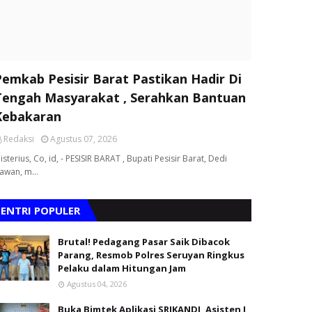
Pemkab Pesisir Barat Pastikan Hadir Di
Tengah Masyarakat , Serahkan Bantuan
Kebakaran
Redaksi
Agustus 07, 2026
isterius, Co, id, - PESISIR BARAT , Bupati Pesisir Barat, Dedi
rawan, m…
ENTRI POPULER
Brutal! Pedagang Pasar Saik Dibacok
Parang, Resmob Polres Seruyan Ringkus
Pelaku dalam Hitungan Jam
Agustus 04, 2026
Buka Bimtek Aplikasi SRIKANDI, Asisten I