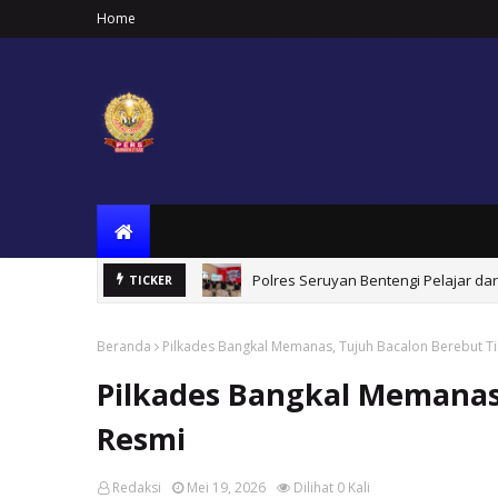
Home
an Sejahtera
Polres Seruyan Bentengi Pelajar da
TICKER
Beranda
Pilkades Bangkal Memanas, Tujuh Bacalon Berebut Ti
Pilkades Bangkal Memanas,
Resmi
Redaksi
Mei 19, 2026
Dilihat
0
Kali