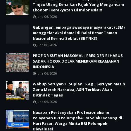
Tinjau Ulang Kenaikan Pajak Yang Mengancam
Ekonomi Kerakyatan Di Indonesia!!!
June 06, 2026
Gabungan lembaga swadaya masyarakat (LSM)
menggelar aksi damai di Balai Besar Taman
Nasional Kerinci Seblat (BBTNKS)
June 06, 2026
PROF DR SUTAN NASOMAL : PRESIDEN RI HARUS
SADAR HOROR DOLAR MENERKAM KEAMANAN
INDONESIA
June 06, 2026
Wabup Seruyan H.Supian. S.Ag.: Seruyan Masih
Zona Merah Narkoba, ASN Terlibat Akan
Ditindak Tegas
June 05, 2026
Nasabah Pertanyakan Profesionalisme
Pelayanan BRI PelompekATM Selalu Kosong di
Hari Pasar, Warga Minta BRI Pelompek
Dievaluasi