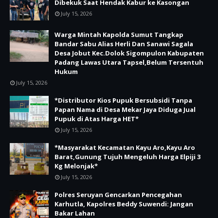
Dibekuk Saat Hendak Kabur ke Kasongan
July 15, 2026
Warga Mintah Kapolda Sumut Tangkap
Bandar Sabu Alias Herli Dan Sanawi Sagala
Desa Jobut Kec.Dolok Sigompulon Kabupaten
Padang Lawas Utara Tapsel,Belum Tersentuh
Hukum
July 15, 2026
*Distributor Kios Pupuk Bersubsidi Tanpa
Papan Nama di Desa Mekar Jaya Diduga Jual
Pupuk di Atas Harga HET*
July 15, 2026
*Masyarakat Kecamatan Kayu Aro,Kayu Aro
Barat,Gunung Tujuh Mengeluh Harga Elpiji 3
Kg Melonjak*
July 15, 2026
Polres Seruyan Gencarkan Pencegahan
Karhutla, Kapolres Beddy Suwendi: Jangan
Bakar Lahan