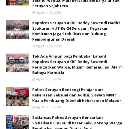
Selanorwanda: Mari Bersama Berkarya untuk
Seruyan Sejahtera
Agustus 06, 2026
Kapolres Seruyan AKBP Beddy Suwendi Hadiri
Syukuran HUT Ke-24 Seruyan, Tegaskan
Komitmen Jaga Stabilitas dan Dukung
Pembangunan Daerah
Agustus 05, 2026
Tak Ada Ampun bagi Pembakar Lahan!
Kapolres Seruyan AKBP Beddy Suwendi
Peringatkan Warga, Musim Kemarau Jadi Alarm
Bahaya Karhutla
Agustus 05, 2026
Polres Seruyan Bentengi Pelajar dari
Kekerasan Seksual dan Adiksi, Siswa SMKN 1
Kuala Pembuang Dibekali Keberanian Melapor
Agustus 06, 2026
Satlantas Polres Seruyan Gencarkan
Sosialisasi E-BPKB di Pasar Saik, Dorong Warga
Beralih ke Layanan Digital Polri