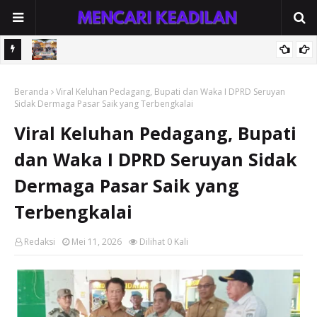
an Tapi
Pameran dan Pasar Rakyat MTQH XIX-FSQ Seruyan 2026 Resmi
Beranda
Dibuka, Bupati Ahmad Selanorwanda: Mari Bersama Berkarya
Viral Keluhan Pedagang, Bupati dan Waka I DPRD Seruyan
Sidak Dermaga Pasar Saik yang Terbengkalai
untuk Seruyan Sejahtera
Viral Keluhan Pedagang, Bupati
dan Waka I DPRD Seruyan Sidak
Dermaga Pasar Saik yang
Terbengkalai
Redaksi
Mei 11, 2026
Dilihat
0
Kali